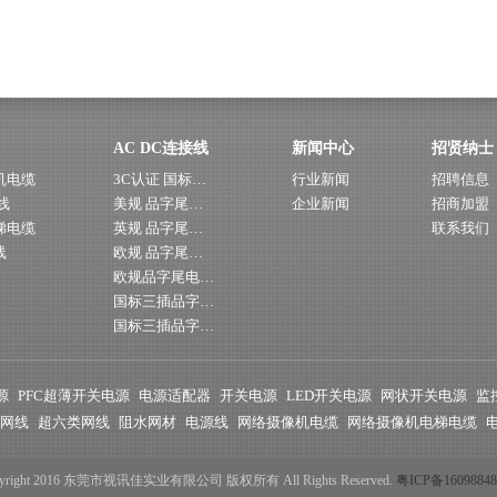
AC DC连接线
新闻中心
招贤纳士
机电缆
3C认证 国标…
行业新闻
招聘信息
线
美规 品字尾…
企业新闻
招商加盟
梯电缆
英规 品字尾…
联系我们
线
欧规 品字尾…
欧规品字尾电…
国标三插品字…
国标三插品字…
源
PFC超薄开关电源
电源适配器
开关电源
LED开关电源
网状开关电源
监
网线
超六类网线
阻水网材
电源线
网络摄像机电缆
网络摄像机电梯电缆
yright 2016 东莞市视讯佳实业有限公司 版权所有 All Rights Reserved.
粤ICP备1609884