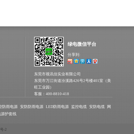
绿电微信平台
分享到:
东莞市视讯佳实业有限公司
东莞市万江街道汾溪路426号2号楼401室（美
旺工业园）
客服：400-8810-418
控防雨电源
安防防雨电源
LED防雨电源
监控电缆
安防电缆
网
电源护套线
8号-2