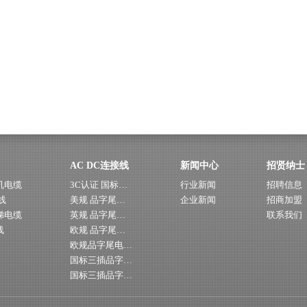
AC DC连接线
新闻中心
招贤纳士
机电缆
3C认证 国标…
行业新闻
招聘信息
线
美规 品字尾…
企业新闻
招商加盟
梯电缆
英规 品字尾…
联系我们
线
欧规 品字尾…
欧规品字尾电…
国标三插品字…
国标三插品字…