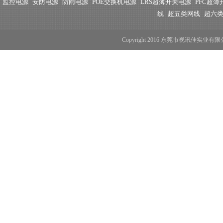
监控电源
安防电源
防雨电源
POE交换机电源
LRS超薄开关电源
PFC超
线
超五类网线
超六
Copyright 2016 东莞市视讯佳实业有限公司 