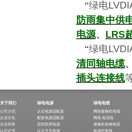
绿电
LVDI
“
防雨集中供
电源
、
LRS
绿电
LVDI
“
清同轴电缆
插头连接线
关于我们
绿电电源
绿电电缆
公司介绍
认证电源适配器
网络摄像机电缆
企业文化
配套电源适配器
网线 电话线
企业荣誉
安防防雨电源
摄像机电梯电缆
认证证书
认证开关电源
电源护套线